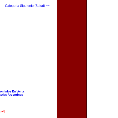
Categoria Siguiente (Salud) >>
ominios En Venta
strias Argentinas
pal]